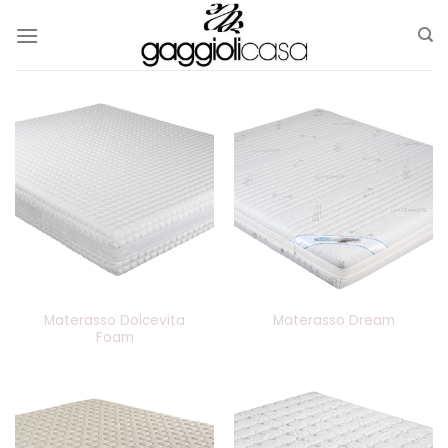
Skip
to
content
Materasso Dolcevita
Materasso Dream
Foam