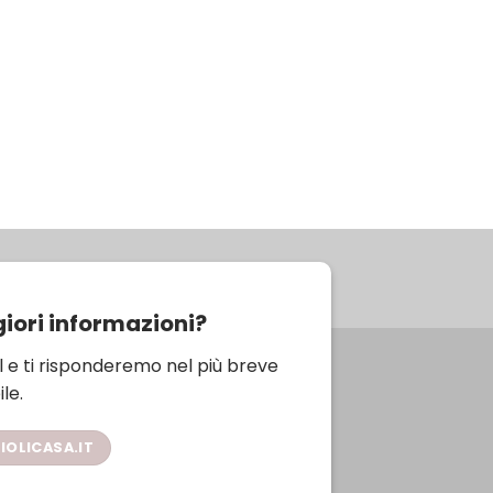
iori informazioni?
l e ti risponderemo nel più breve
le.
OLICASA.IT