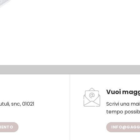
Vuoi magg
uli, snc, 01021
Scrivi una mai
tempo possibi
MENTO
INFO@GAGGI